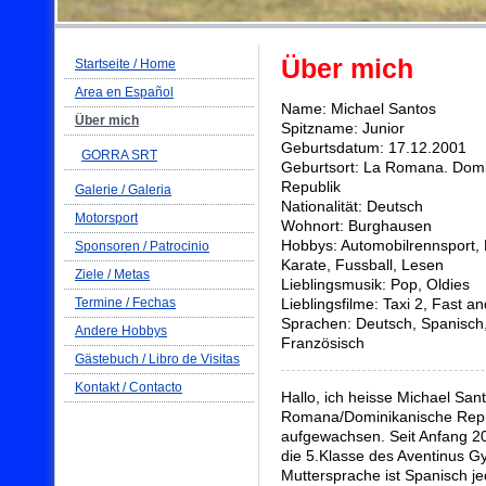
Über mich
Startseite / Home
Area en Español
Name: Michael Santos
Über mich
Spitzname: Junior
Geburtsdatum: 17.12.2001
GORRA SRT
Geburtsort: La Romana. Domi
Republik
Galerie / Galeria
Nationalität: Deutsch
Motorsport
Wohnort: Burghausen
Hobbys: Automobilrennsport, 
Sponsoren / Patrocinio
Karate, Fussball, Lesen
Ziele / Metas
Lieblingsmusik: Pop, Oldies
Termine / Fechas
Lieblingsfilme: Taxi 2, Fast a
Sprachen: Deutsch, Spanisch,
Andere Hobbys
Französisch
Gästebuch / Libro de Visitas
Kontakt / Contacto
Hallo, ich heisse Michael San
Romana/Dominikanische Repub
aufgewachsen. Seit Anfang 20
die 5.Klasse des Aventinus 
Muttersprache ist Spanisch j