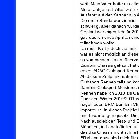
weit. Mein Vater hatte ein al
Motor aufgebaut. Alles wahr z
Ausfahrt auf der Kartbahn in
Die erste Runde war ziemlic
schwierig, aber danach wurde
Geplant war eigentlich für 201
gut, das ich ende April an e
teilnehmen wollte.
Da mein Kart jedoch ziehmlich
war es nicht möglich an dies
so von meinem Talent überzeu
Bambini Chassis gekauft hat 
erstes ADAC Clubsport Rennen
Ab diesem Zeitpunkt nahm ich
Clubsport Rennen teil und ko
Bambini Clubsport Meistersch
Rennen habe ich 2010 als Ga
Über den Winter 2010/2011 
nagelneuen BRM Bambini Chas
importeurs. In dieses Projekt
und Erwartungen gesetz. Die e
Nach ausgiebigen Test- und E
München, in Lonato/Italien un
das das Chassis nicht schnell
BRM und entschied mich für ei